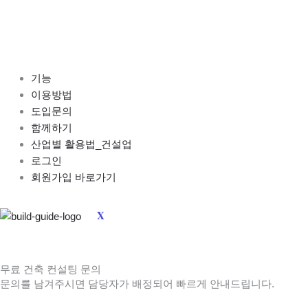
콘
텐
츠
로
건
기능
너
이용방법
뛰
도입문의
기
함께하기
산업별 활용법_건설업
로그인
회원가입 바로가기
X
무료 건축 컨설팅 문의
문의를 남겨주시면 담당자가 배정되어 빠르게 안내드립니다
.